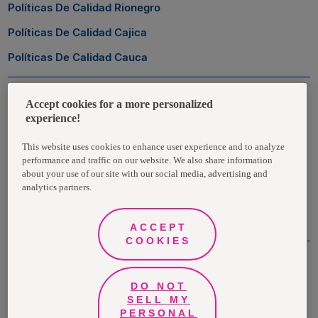
Políticas De Calidad Rionegro
Políticas De Calidad Cajica
Políticas De Calidad Cauca
Zona Transaccional
Accept cookies for a more personalized
experience!
Empleados
This website uses cookies to enhance user experience and to analyze
performance and traffic on our website. We also share information
Clientes
about your use of our site with our social media, advertising and
analytics partners.
Proveedores
ACCEPT
COOKIES
DO NOT
©Grupo Familia® 2021
SELL MY
PERSONAL
Todos los derechos reservados | Medellín - Colombia