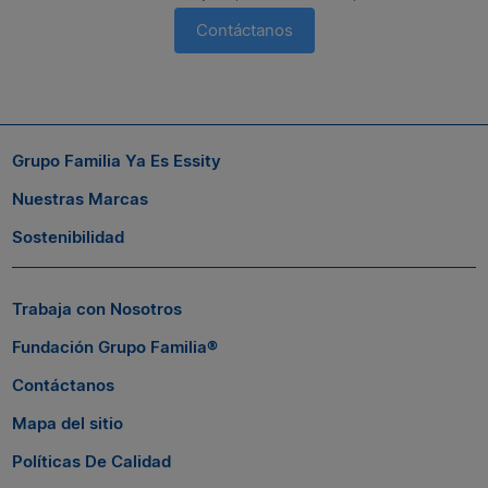
Contáctanos
Suscríbete a nuestro boletín
Si quieres seguir conectado con nosotros, suscríbete al boletín
Grupo Familia Ya Es Essity
de Grupo Familia® y entérate a tiempo de las novedades.
Nuestras Marcas
Sostenibilidad
Trabaja con Nosotros
Fundación Grupo Familia®
Contáctanos
Mapa del sitio
Políticas De Calidad