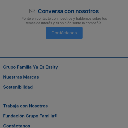
Conversa con nosotros
Ponte en contacto con nosotros y hablemos sobre tus
temas de interés y tu opinión sobre la compañía.
Contáctanos
Suscríbete a nuestro boletín
Si quieres seguir conectado con nosotros, suscríbete al boletín
Grupo Familia Ya Es Essity
de Grupo Familia® y entérate a tiempo de las novedades.
Nuestras Marcas
Sostenibilidad
Trabaja con Nosotros
Fundación Grupo Familia®
Contáctanos