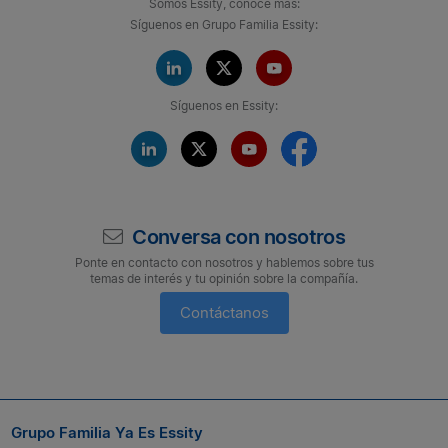
Somos Essity, conoce más:
Síguenos en Grupo Familia Essity:
Síguenos en Essity:
Conversa con nosotros
Ponte en contacto con nosotros y hablemos sobre tus
temas de interés y tu opinión sobre la compañía.
Contáctanos
Suscríbete a nuestro boletín
Si quieres seguir conectado con nosotros, suscríbete al boletín
Grupo Familia Ya Es Essity
de Grupo Familia® y entérate a tiempo de las novedades.