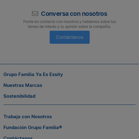
Conversa con nosotros
Ponte en contacto con nosotros y hablemos sobre tus
temas de interés y tu opinión sobre la compañía.
Contáctanos
Suscríbete a nuestro boletín
Si quieres seguir conectado con nosotros, suscríbete al boletín
Grupo Familia Ya Es Essity
de Grupo Familia® y entérate a tiempo de las novedades.
Nuestras Marcas
Sostenibilidad
Trabaja con Nosotros
Fundación Grupo Familia®
Contáctanos