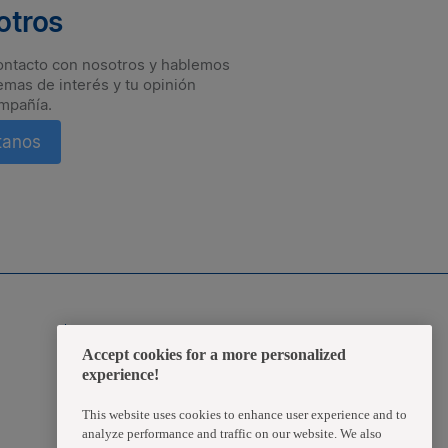
otros
ontacto con nosotros y hablemos
emas de interés y tu opinión
mpañía.
tanos
rate a tiempo de las novedades.
Zona Transaccional
Accept cookies for a more personalized
experience!
Empleados
This website uses cookies to enhance user experience and to
Clientes
analyze performance and traffic on our website. We also