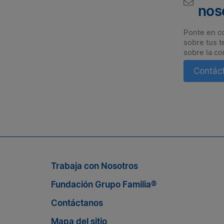
nos
Ponte en c
sobre tus t
sobre la co
Contác
Suscríbete a nuestro boletín
n nosotros, suscríbete al boletín de Grupo Familia® y enté
Trabaja con Nosotros
Fundación Grupo Familia®
Contáctanos
Mapa del sitio