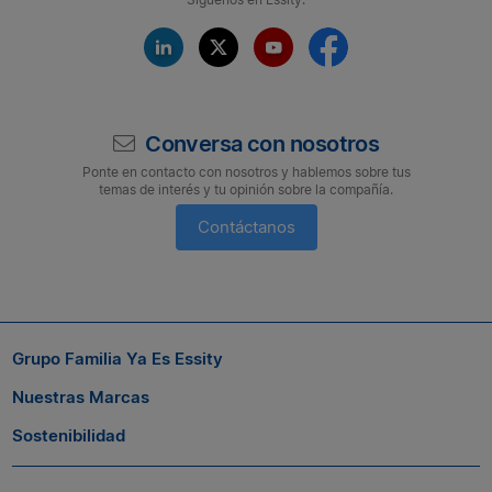
Conversa con nosotros
Ponte en contacto con nosotros y hablemos sobre tus
temas de interés y tu opinión sobre la compañía.
Contáctanos
Suscríbete a nuestro boletín
Si quieres seguir conectado con nosotros, suscríbete al boletín
Grupo Familia Ya Es Essity
de Grupo Familia® y entérate a tiempo de las novedades.
Nuestras Marcas
Sostenibilidad