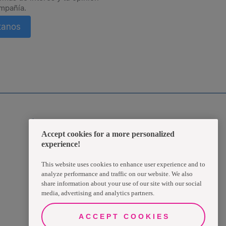
mpañía.
tanos
rate a tiempo de las novedades.
Zona Transaccional
Accept cookies for a more personalized
experience!
Empleados
This website uses cookies to enhance user experience and to
Clientes
analyze performance and traffic on our website. We also
share information about your use of our site with our social
media, advertising and analytics partners.
Proveedores
ACCEPT COOKIES