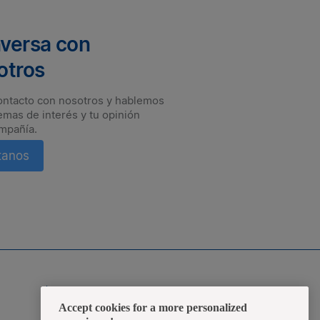
versa con
otros
ontacto con nosotros y hablemos
emas de interés y tu opinión
mpañía.
tanos
rate a tiempo de las novedades.
Zona Transaccional
Accept cookies for a more personalized