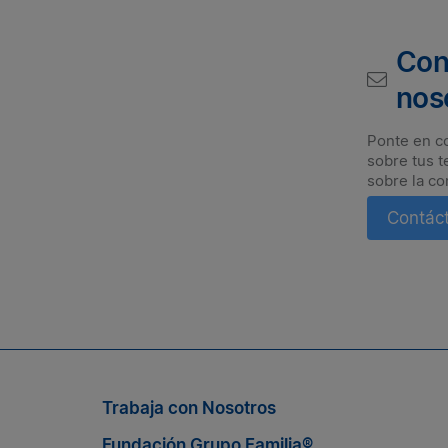
Con
nos
Ponte en c
sobre tus t
sobre la co
Contác
Suscríbete a nuestro boletín
n nosotros, suscríbete al boletín de Grupo Familia® y enté
Trabaja con Nosotros
Fundación Grupo Familia®