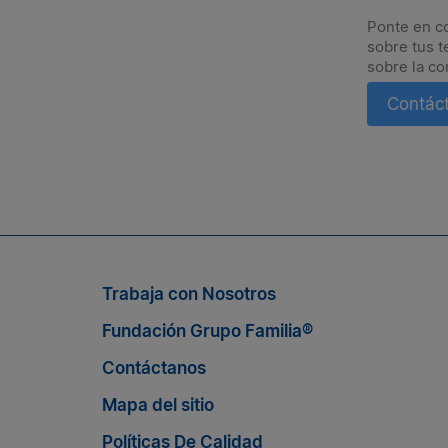
Ponte en c
sobre tus t
sobre la co
Contác
Suscríbete a nuestro boletín
n nosotros, suscríbete al boletín de Grupo Familia® y enté
Trabaja con Nosotros
Fundación Grupo Familia®
Contáctanos
Mapa del sitio
Políticas De Calidad