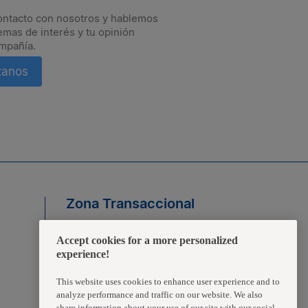
ontacto con nosotros y hablemos
emas de interés y tu opinión
mpañía.
tanos
rate a tiempo de las novedades.
Zona Transaccional
Empleados
Accept cookies for a more personalized
experience!
Clientes
This website uses cookies to enhance user experience and to
analyze performance and traffic on our website. We also
Proveedores
share information about your use of our site with our social