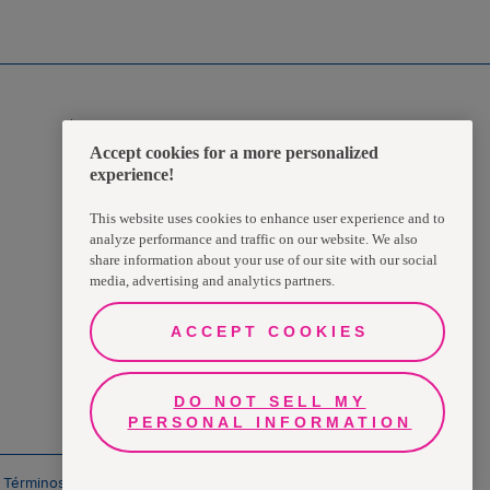
rate a tiempo de las novedades.
Zona Transaccional
Accept cookies for a more personalized
experience!
Empleados
This website uses cookies to enhance user experience and to
Clientes
analyze performance and traffic on our website. We also
share information about your use of our site with our social
media, advertising and analytics partners.
Proveedores
ACCEPT COOKIES
DO NOT SELL MY
PERSONAL INFORMATION
Términos y condiciones
Política de Protección de Datos