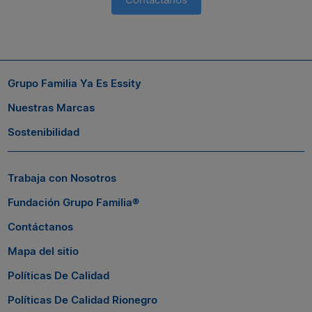
Suscríbete a nuestro boletín
Si quieres seguir conectado con nosotros, suscríbete al boletín
Grupo Familia Ya Es Essity
de Grupo Familia® y entérate a tiempo de las novedades.
Nuestras Marcas
Sostenibilidad
Trabaja con Nosotros
Fundación Grupo Familia®
Contáctanos
Mapa del sitio
Políticas De Calidad
Políticas De Calidad Rionegro