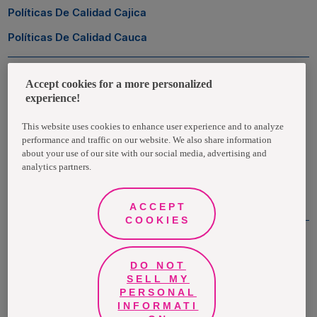
Políticas De Calidad Cajica
Políticas De Calidad Cauca
Zona Transaccional
Accept cookies for a more personalized
experience!
Empleados
This website uses cookies to enhance user experience and to analyze
performance and traffic on our website. We also share information
Clientes
about your use of our site with our social media, advertising and
analytics partners.
Proveedores
ACCEPT
COOKIES
DO NOT
©Grupo Familia® 2021
SELL MY
PERSONAL
Todos los derechos reservados | Medellín - Colombia
INFORMATI