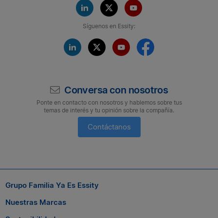
Síguenos en Essity:
Conversa con nosotros
Ponte en contacto con nosotros y hablemos sobre tus
temas de interés y tu opinión sobre la compañía.
Contáctanos
Suscríbete a nuestro boletín
Si quieres seguir conectado con nosotros, suscríbete al boletín
Grupo Familia Ya Es Essity
de Grupo Familia® y entérate a tiempo de las novedades.
Nuestras Marcas