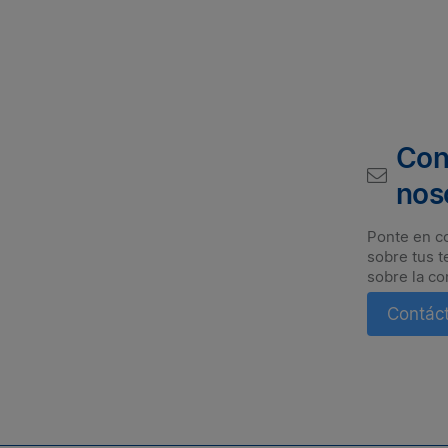
Con
nos
Ponte en c
sobre tus t
sobre la co
Contác
Suscríbete a nuestro boletín