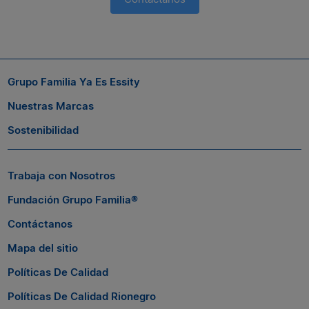
Suscríbete a nuestro boletín
Si quieres seguir conectado con nosotros, suscríbete al boletín
Grupo Familia Ya Es Essity
de Grupo Familia® y entérate a tiempo de las novedades.
Nuestras Marcas
Sostenibilidad
Trabaja con Nosotros
Fundación Grupo Familia®
Contáctanos
Mapa del sitio
Políticas De Calidad
Políticas De Calidad Rionegro