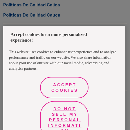
Políticas De Calidad Cajica
Políticas De Calidad Cauca
Zona Transaccional
Accept cookies for a more personalized
experience!
Empleados
This website uses cookies to enhance user experience and to analyze
performance and traffic on our website. We also share information
Clientes
about your use of our site with our social media, advertising and
analytics partners.
Proveedores
ACCEPT
COOKIES
DO NOT
©Grupo Familia® 2021
SELL MY
PERSONAL
Todos los derechos reservados | Medellín - Colombia
INFORMATI