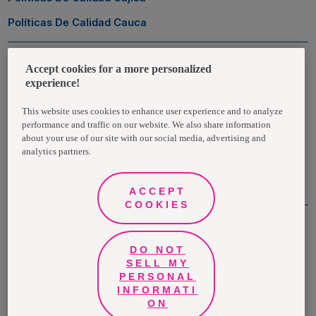
Políticas De Calidad Cauca
Zona Transaccional
Accept cookies for a more personalized
experience!
Empleados
This website uses cookies to enhance user experience and to analyze
performance and traffic on our website. We also share information
Clientes
about your use of our site with our social media, advertising and
analytics partners.
Proveedores
ACCEPT
COOKIES
DO NOT
©Grupo Familia® 2021
SELL MY
PERSONAL
Todos los derechos reservados | Medellín - Colombia
INFORMATI
ON
Términos y condiciones