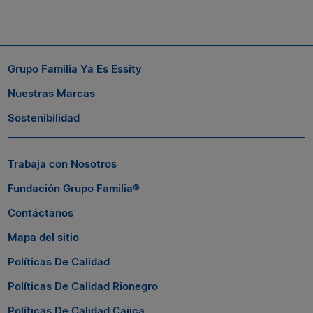
Suscríbete a nuestro boletín
Si quieres seguir conectado con nosotros, suscríbete al boletín
Grupo Familia Ya Es Essity
de Grupo Familia® y entérate a tiempo de las novedades.
Nuestras Marcas
Sostenibilidad
Trabaja con Nosotros
Fundación Grupo Familia®
Contáctanos
Mapa del sitio
Políticas De Calidad
Políticas De Calidad Rionegro
Políticas De Calidad Cajica