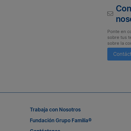
Con
nos
Ponte en c
sobre tus t
sobre la co
Contác
Suscríbete a nuestro boletín
n nosotros, suscríbete al boletín de Grupo Familia® y enté
Trabaja con Nosotros
Fundación Grupo Familia®